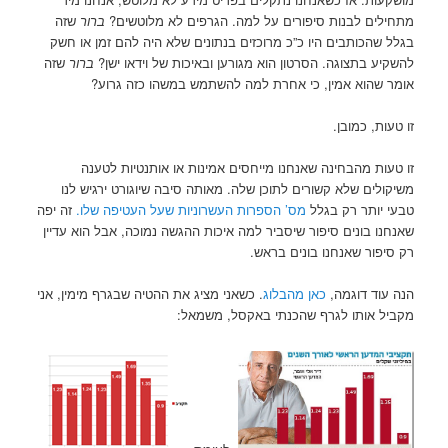
מתחילים לבנות סיפורים על למה. הגרפים לא מלוטשים?
ברור
שזה
בגלל שהכותבים היו כ”כ מרוכזים בנתונים שלא היה להם זמן או חשק
להשקיע בתצוגה. הסרטון הוא מגורען ובאיכות של וידאו ישן?
ברור
שזה
אומר שהוא אמין, כי אחרת למה להשתמש במשהו כזה גרוע?
זו טעות, כמובן.
זו טעות מהבחינה שאנחנו מייחסים אמינות או אותנטיות לטענה
משיקולים שלא קשורים לתוכן שלה. מאותה סיבה שיוגורט ירגיש לנו
טבעי יותר רק בגלל
מס’ הספרות העשרוניות שעל העטיפה שלו.
זה יפה
שאנחנו בונים סיפור שיסביר למה איכות ההגשה נמוכה, אבל הוא עדיין
רק סיפור שאנחנו בונים בראש.
הנה עוד דוגמה,
כאן מהבלוג
. כשאני מציג את ההטיה שבגרף מימין, אני
מקביל אותו לגרף שהכנתי באקסל, משמאל: