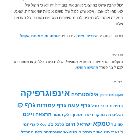
יכול להבין שהסיבה שאני אוהב את בוב דילן זה לא כי הקול שלו
לא-יפה-ולכן-אמין, אלא שיש לקול שלו פשוט איכויות יופי אחרות, שאני,
במקרה אוהב. לא חייבים לבנות סיפורים מוסריים מאחורי כל העדפה
שלנו.
פורסם בקטגוריה
שקרים יפים
|
עם התגים
אותנטיות
,
אמינות
,
אקסל
צרו קשר
נתקלתם בגרף מעניין, מוטה או מטופש? יש לכם הערה כללית, או שסתם בא
לכם ליצור קשר?
תרגישו חופשי.
תגיות
אינפוגרפיקה
אילוסטרציה
OKCupid
אייפון
גרף קו
גרף עוגה
גרף עמודות
בחירות
ביבי
גודל
ויינט
הרצאה
דגלים
דה מרקר
דיאגרמת ון
דלק
הומור
טמקא
ישראל היום
טוויטר
כלכליסט
לוגריתמי
כללי
לינארי
מזג אוויר
מחירים
מטא-אינפוגרפיקה
מיגן מקרדל