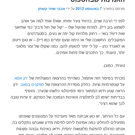
פורסם בתאריך
7 באוגוסט 2012
על ידי
אבנר שחר קשתן
לפני די הרבה שנים, בהיותי צעיר ופוחז, שאלו אותי למה אני אוהב
לשמוע בוב דילן, למרות שהקול שלו – “קול של חול ודבק” כפי שתיאור
זאת דיוויד בואי – רחוק מלהיות קול יפה או נעים, בסטנדרטים
המקובלים. התשובה שלי אז היתה שעם זמרים כמו דילן – או טום וייטס,
או לאונרד כהן – קל לי יותר להאמין להם. כמה שקולו של זמר מלאכי
יותר, טענתי, כך התכנים שלו פחות אמינים.
טעיתי, כמובן.
נזכרתי בסיפור הזה אתמול, כשהייתי בהרצאה המוצלחת של
ירון אסא
על קונפורמיות וציות, כחלק מסדרת ההרצאות של
ספקנים בפאב
. ירון
הראה קטע וידאו המתאר ניסוי פסיכולוגי כלשהו שנערך, והוסיף
בבדיחות “שימו לב לרזולוציה והאיכות הנמוכה של הסרטון. זו עדות טובה
לכך שהוא רציני”.
עם כל הגיחוך, יש כאן אבחנה מאד מעניינת על המנגנונים שאנחנו
מפעילים להחליט כמה אמינות ליחס לפיסת מידע שאנחנו נתקלים בה.
אנחנו הורגלנו להפקות מלוטשות יחסית, וידאו באיכות גבוהה ומצגות
מושקעות. אז כשאנחנו נתקלים בפריט מידע לא מלוטש, אנחנו מיד